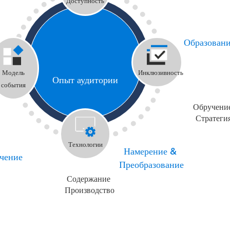
Доступность
ие
Образован
Модель
Инклюзивность
Опыт аудитории
события
Обручени
Стратеги
Технологии
Намерение &
чение
Преобразование
Содержание
Производство