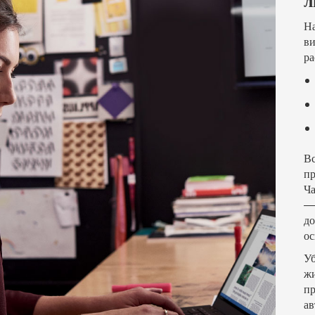
л
На
ви
ра
Вс
пр
Ча
— 
до
ос
Уб
жи
пр
ав