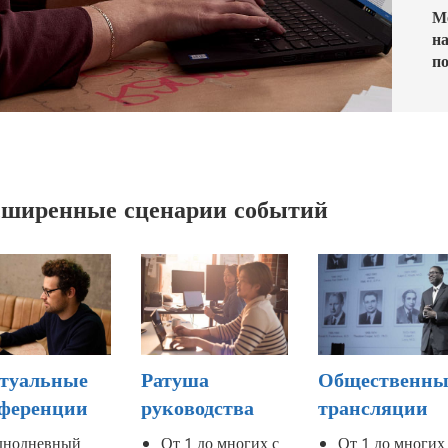
М
н
по
сширенные сценарии событий
туальные
Ратуша
Общественны
ференции
руководства
трансляции
днодневный
От 1 до многих с
От 1 до многих