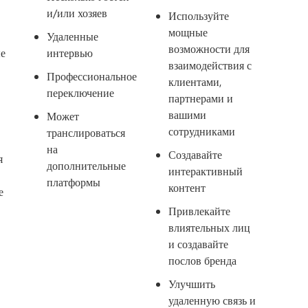
и/или хозяев
Используйте
мощные
Удаленные
возможности для
е
интервью
взаимодействия с
Профессиональное
клиентами,
переключение
партнерами и
вашими
Может
сотрудниками
транслироваться
на
Создавайте
я
дополнительные
интерактивный
платформы
контент
е
Привлекайте
влиятельных лиц
и создавайте
послов бренда
Улучшить
удаленную связь и