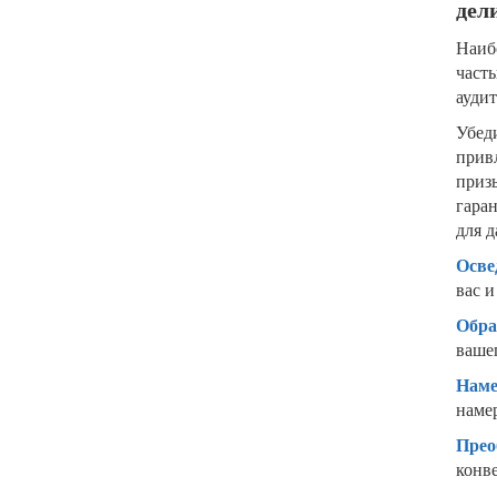
дел
Наиб
част
ауди
Убед
прив
приз
гара
для 
Осве
вас 
Обра
ваше
Наме
наме
Прео
конв