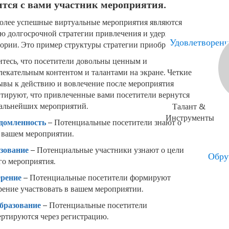
ится с вами участник мероприятия.
олее успешные виртуальные мероприятия являются
ью долгосрочной стратегии привлечения и удержания
Удовлетворен
тории. Это пример структуры стратегии приобретения.
итесь, что посетители довольны ценным и
лекательным контентом и талантами на экране. Четкие
ывы к действию и вовлечение после мероприятия
нтируют, что привлеченные вами посетители вернутся
дальнейших мероприятий.
Талант &
Инструменты
домленность
– Потенциальные посетители знают о
и вашем мероприятии.
зование
– Потенциальные участники узнают о цели
Обру
го мероприятия.
рение
– Потенциальные посетители формируют
рение участвовать в вашем мероприятии.
бразование
– Потенциальные посетители
ертируются через регистрацию.