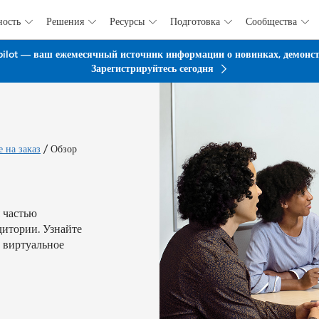
ность
Решения
Ресурсы
Подготовка
Сообщества





Перейти к основному содержанию
pilot — ваш ежемесячный источник информации о новинках, демонстр
Зарегистрируйтесь сегодня
/
 на заказ
Обзор
 частью
дитории. Узнайте
 виртуальное