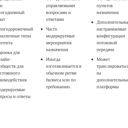
ли
управляемыми
пунктов
ногодневный
вопросами и
назначения
пыт
ответами
Дополнительны
ногодорожечный
Часто
настраиваемые
различные типы
модерируемые
конфигурации
нтента
мероприятия
потоковой
назначения
передачи
ронка для
лайн-
Иногда
Может
обществ для
изготавливается в
транслироватьс
стоянного
обычном ритме
на
аимодействия
бизнеса или по
дополнительны
требованию.
платформы
одерируемые
просы и ответы