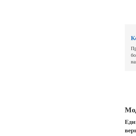
К
Пр
бо
н
Мо
Еди
вер