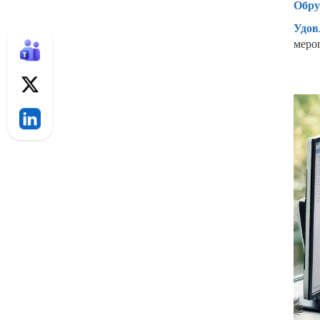
Обру
Удов
меро