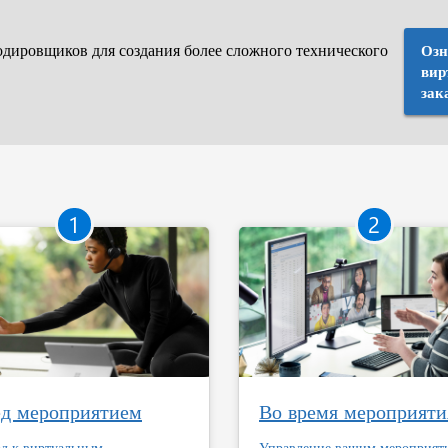
дировщиков для создания более сложного технического
Озн
вир
зак
1
2
д мероприятием
Во время мероприяти
од к виртуальным
Управление вашим мероприят