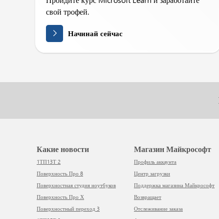
свой трофей.
Начинай сейчас
Какие новости
Магазин Майкрософт
1ТП13Т 2
Профиль аккаунта
Поверхность Про 8
Центр загрузки
Поверхностная студия ноутбуков
Поддержка магазина Майкрософт
Поверхность Про Х
Возвращает
Поверхностный переход 3
Отслеживание заказа