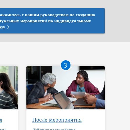
акомьтесь с нашим руководством по созданию
туальных мероприятий по индивидуальному
азу
3
я
После мероприятия
ием
Действия после события