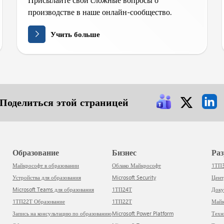
производстве в наше онлайн-сообщество.
Учить больше
Поделиться этой страницей
Образование
Бизнес
Р
Майкрософт в образовании
Облако Майкрософт
1ТП
Устройства для образования
Microsoft Security
Цен
Microsoft Teams для образования
1ТП24Т
Док
1ТП22Т Образование
1ТП22Т
Ма
Запись на консультацию по образованию
Microsoft Power Platform
Тех