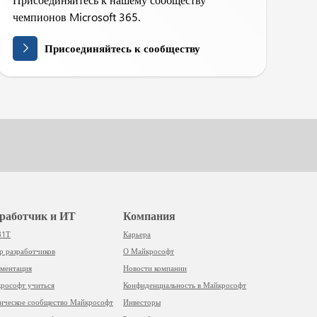
чемпионов Microsoft 365.
Присоединяйтесь к сообществу
азработчик и ИТ
Компания
31Т
Карьера
тр разработчиков
О Майкрософт
ументация
Новости компании
йкрософт учиться
Конфиденциальность в Майкрософт
ническое сообщество Майкрософт
Инвесторы