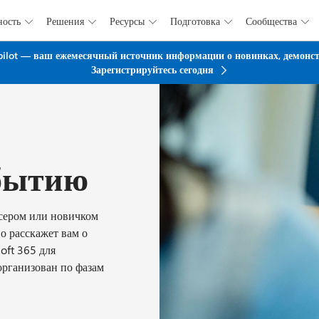
ность
Решения
Ресурсы
Подготовка
Сообщества





Перейти к основному содержанию
pilot — ваш ежемесячный источник информации о новинках, демонстр
Зарегистрируйтесь сегодня
бытию
юсером или новичком
о расскажет вам о
oft 365 для
организован по фазам