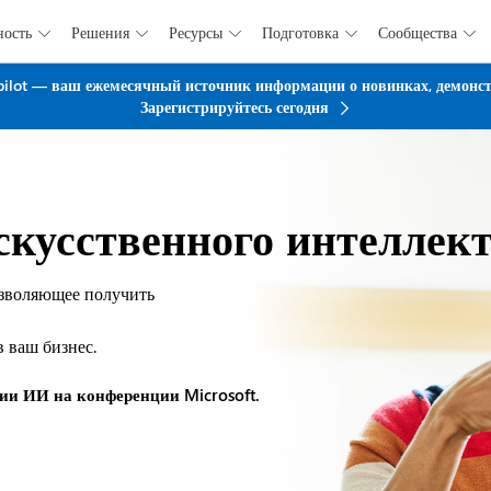
ность
Решения
Ресурсы
Подготовка
Сообщества





Перейти к основному содержанию
pilot — ваш ежемесячный источник информации о новинках, демонстр
Зарегистрируйтесь сегодня
скусственного интеллек
озволяющее получить
 ваш бизнес.
ии ИИ на конференции Microsoft.