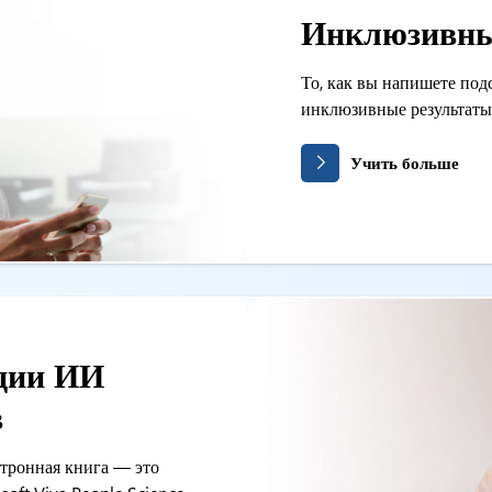
Инклюзивны
То, как вы напишете под
инклюзивные результаты
Учить больше
ции ИИ
в
тронная книга — это