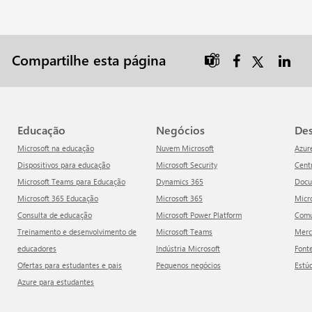
Compartilhe esta página

Educação
Negócios
D
Microsoft na educação
Nuvem Microsoft
Azur
Dispositivos para educação
Microsoft Security
Cen
Microsoft Teams para Educação
Dynamics 365
Doc
Microsoft 365 Educação
Microsoft 365
Mic
Consulta de educação
Microsoft Power Platform
Com
Treinamento e desenvolvimento de
Microsoft Teams
Mer
educadores
Indústria Microsoft
Font
Ofertas para estudantes e pais
Pequenos negócios
Estú
Azure para estudantes