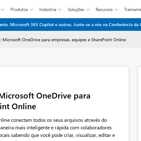
Produtos
Indústria
Soluções
Recursos
Treinam





ents, Microsoft 365 Copilot e outros. Junte-se a nós na Conferência da
Ir para o conteúdo principal
icrosoft OneDrive para empresas, equipes e SharePoint Online
icrosoft OneDrive para
int Online
nline conectam todos os seus arquivos através do
aneira mais inteligente e rápida com colaboradores
cais sabendo que você pode criar, visualizar, editar e