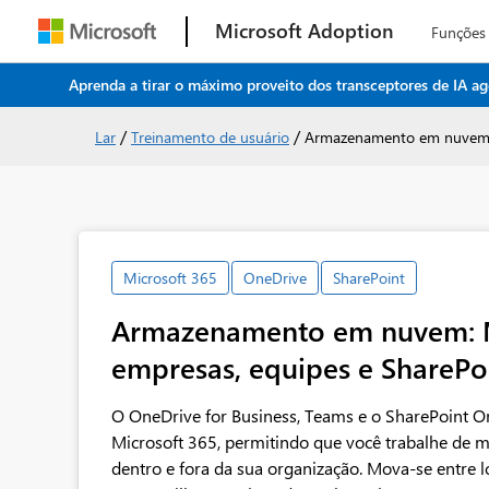
Microsoft Adoption
Funções
Aprenda a tirar o máximo proveito dos transceptores de IA ag
/
/
Lar
Treinamento de usuário
Armazenamento em nuvem: M
Microsoft 365
OneDrive
SharePoint
Armazenamento em nuvem: M
empresas, equipes e SharePo
O OneDrive for Business, Teams e o SharePoint O
Microsoft 365, permitindo que você trabalhe de m
dentro e fora da sua organização. Mova-se entre lo