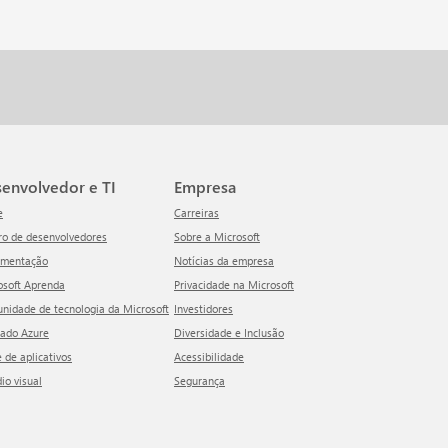
esenvolvedor e TI
Empresa
e
Carreiras
tro de desenvolvedores
Sobre a Microsoft
umentação
Notícias da empresa
rosoft Aprenda
Privacidade na Microsoft
unidade de tecnologia da Microsoft
Investidores
cado Azure
Diversidade e Inclusão
e de aplicativos
Acessibilidade
dio visual
Segurança