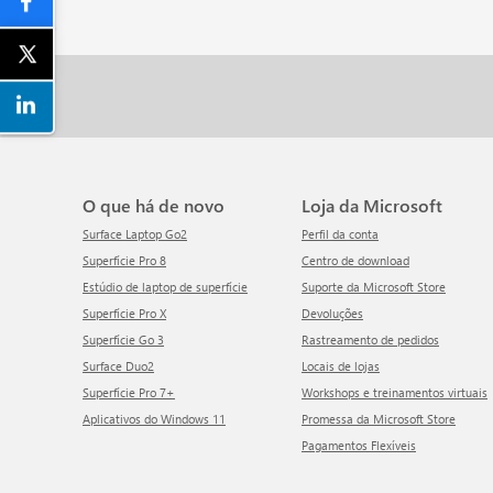
O que há de novo
Loja da Microsoft
Surface Laptop Go2
Perfil da conta
Superfície Pro 8
Centro de download
Estúdio de laptop de superfície
Suporte da Microsoft Store
Superfície Pro X
Devoluções
Superfície Go 3
Rastreamento de pedidos
Surface Duo2
Locais de lojas
Superfície Pro 7+
Workshops e treinamentos virtuais
Aplicativos do Windows 11
Promessa da Microsoft Store
Pagamentos Flexíveis