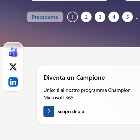
Precedente
1
2
3
4
5
…
Diventa un Campione
Unisciti al nostro programma Champion
Microsoft 365.
Scopri di più