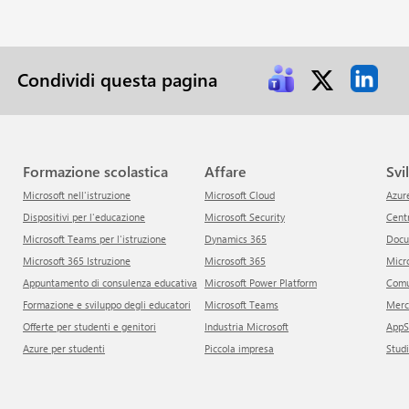
Condividi questa pagina
Formazione scolastica
Affare
Sv
Microsoft nell'istruzione
Microsoft Cloud
Azur
Dispositivi per l'educazione
Microsoft Security
Cen
Microsoft Teams per l'istruzione
Dynamics 365
Doc
Microsoft 365 Istruzione
Microsoft 365
Mic
Appuntamento di consulenza educativa
Microsoft Power Platform
Com
Formazione e sviluppo degli educatori
Microsoft Teams
Mer
Offerte per studenti e genitori
Industria Microsoft
App
Azure per studenti
Piccola impresa
Stud