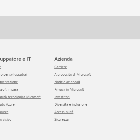
iluppatore e IT
Azienda
e
Carriere
tro per sviluppatori
A proposito di Microsoft
umentazione
Notizie aziendali
rosoft Impara
Privacy in Microsoft
unità tecnologica Microsoft
Investitori
cato Azure
Diversità e inclusione
Source
Accessibilità
io visivo
Sicurezza