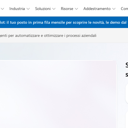
Industria
Soluzioni
Risorse
Addestramento
Co





Salta al contenuto principale
: il tuo posto in prima fila mensile per scoprire le novità, le demo dal 
genti per automatizzare e ottimizzare i processi aziendali