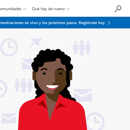
Comunidades
Qué hay de nuevo


emostraciones en vivo y los próximos pasos.
Regístrate hoy