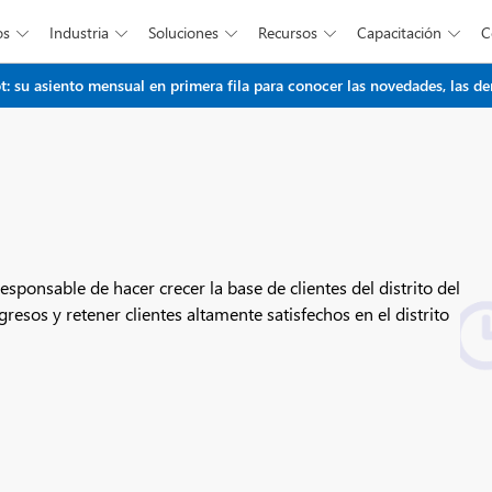
os
Industria
Soluciones
Recursos
Capacitación





Saltar al contenido principal
t: su asiento mensual en primera fila para conocer las novedades, las d
sponsable de hacer crecer la base de clientes del distrito del
esos y retener clientes altamente satisfechos en el distrito