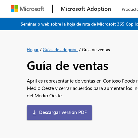
Microsoft Adoption
product
Seminario web sobre la hoja de ruta de Microsoft 365 Copilo
/
/
Hogar
Guías de adopción
Guía de ventas
Guía de ventas
April es representante de ventas en Contoso Foods re
Medio Oeste y cerrar acuerdos para aumentar los ingr
del Medio Oeste.
Descargar versión PDF