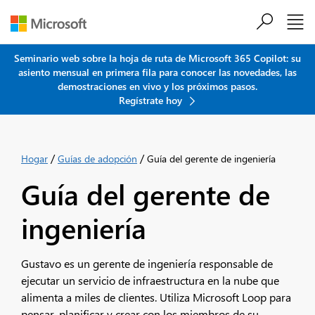
Saltar al contenido principal
Seminario web sobre la hoja de ruta de Microsoft 365 Copilot: su
asiento mensual en primera fila para conocer las novedades, las
demostraciones en vivo y los próximos pasos.
Regístrate hoy
/
/
Hogar
Guías de adopción
Guía del gerente de ingeniería
Guía del gerente de
ingeniería
Gustavo es un gerente de ingeniería responsable de
ejecutar un servicio de infraestructura en la nube que
alimenta a miles de clientes. Utiliza Microsoft Loop para
pensar, planificar y crear con los miembros de su