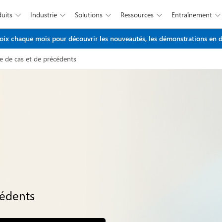
duits
Industrie
Solutions
Ressources
Entraînement





Passer au contenu principal
x chaque mois pour découvrir les nouveautés, les démonstrations en di
e de cas et de précédents
cédents