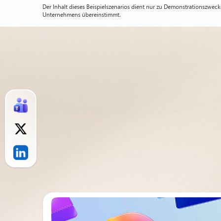
Der Inhalt dieses Beispielszenarios dient nur zu Demonstrationszwec
Unternehmens übereinstimmt.