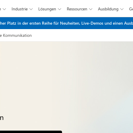
e
Industrie
Lösungen
Ressourcen
Ausbildung





Zum Hauptinhalt springen
r Platz in der ersten Reihe für Neuheiten, Live-Demos und einen Ausbl
die Kommunikation
on