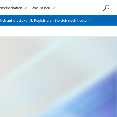
Gemeinschaften
Was ist neu


ick auf die Zukunft.
Registrieren Sie sich noch heute