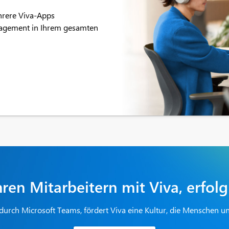
ehrere Viva-Apps
ngagement in Ihrem gesamten
hren Mitarbeitern mit Viva, erfolg
urch Microsoft Teams, fördert Viva eine Kultur, die Menschen und