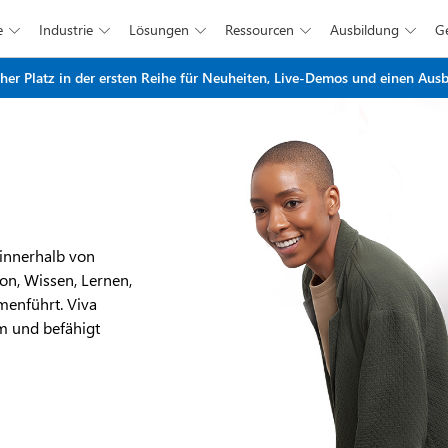
e
Industrie
Lösungen
Ressourcen
Ausbildung





Zum Hauptinhalt springen
r Platz in der ersten Reihe für Neuheiten, Live-Demos und einen Ausbl
 innerhalb von
on, Wissen, Lernen,
menführt. Viva
m und befähigt