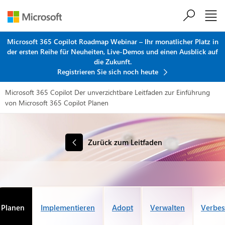
Zum Hauptinhalt springen
Microsoft 365 Copilot Roadmap Webinar – Ihr monatlicher Platz in
der ersten Reihe für Neuheiten, Live-Demos und einen Ausblick auf
die Zukunft.
Registrieren Sie sich noch heute
Microsoft 365 Copilot
Der unverzichtbare Leitfaden zur Einführung
von Microsoft 365 Copilot
Planen
Zurück zum Leitfaden
Planen
Implementieren
Adopt
Verwalten
Verbes