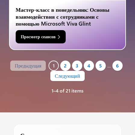
Мастер-класс в понедельник: Основы
взаимодействия с сотрудниками с
помощью Microsoft Viva Glint
Просмотр сеансов
Предыдущая
1
2
3
4
5
…
6
Следующий
1–4 of 21 items