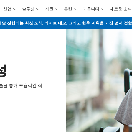
산업
솔루션
자원
훈련
커뮤니티
새로운 소식





주요 콘텐츠로 건너뛰기
웨비나 - 매달 진행되는 최신 소식, 라이브 데모, 그리고 향후 계획을 가장 먼저 
성
술을 통해 포용적인 직