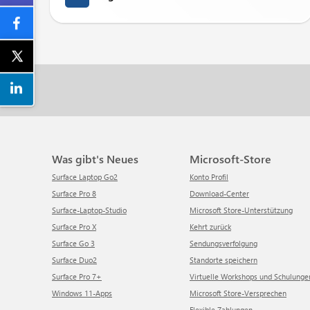
Was gibt's Neues
Microsoft-Store
Surface Laptop Go2
Konto Profil
Surface Pro 8
Download-Center
Surface-Laptop-Studio
Microsoft Store-Unterstützung
Surface Pro X
Kehrt zurück
Surface Go 3
Sendungsverfolgung
Surface Duo2
Standorte speichern
Surface Pro 7+
Virtuelle Workshops und Schulunge
Windows 11-Apps
Microsoft Store-Versprechen
Flexible Zahlungen