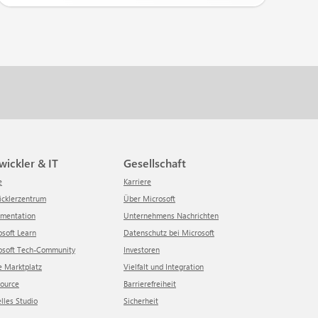
twickler & IT
Gesellschaft
e
Karriere
wicklerzentrum
Über Microsoft
umentation
Unternehmens Nachrichten
rosoft Learn
Datenschutz bei Microsoft
crosoft Tech-Community
Investoren
re Marktplatz
Vielfalt und Integration
Source
Barrierefreiheit
elles Studio
Sicherheit