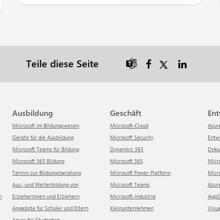
Teile diese Seite

Ausbildung
Geschäft
En
Microsoft im Bildungswesen
Microsoft-Cloud
Azur
Geräte für die Ausbildung
Microsoft Security
Ent
Microsoft Teams für Bildung
Dynamics 365
Dok
Microsoft 365 Bildung
Microsoft 365
Mic
Termin zur Bildungsberatung
Microsoft Power Platform
Mi
Aus- und Weiterbildung von
Microsoft Teams
Azu
n
Erzieherinnen und Erziehern
Microsoft-Industrie
App
Angebote für Schüler und Eltern
Kleinunternehmen
Visu
Azure für Studenten