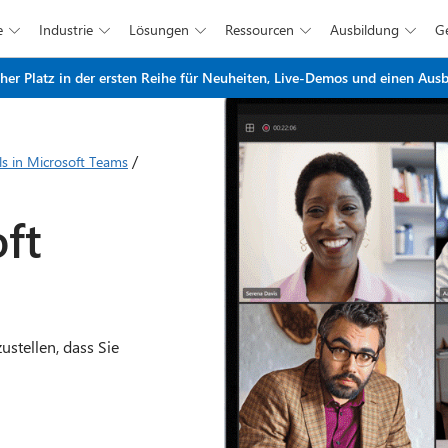
e
Industrie
Lösungen
Ressourcen
Ausbildung





Zum Hauptinhalt springen
r Platz in der ersten Reihe für Neuheiten, Live-Demos und einen Ausbl
/
s in Microsoft Teams
oft
ustellen, dass Sie