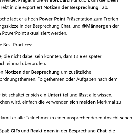
rekt in die exportiert
Notizen der Besprechung
Tab.
oche lädt er a hoch
Power Point
Präsentation zum Treffen
ngsskizze in der Besprechung
Chat
, und
@Männer
gen
der
in PowerPoint aktualisiert werden.
 Best Practices:
e, die nicht dabei sein konnten, damit sie es später
och einmal überprüfen.
den
Notizen der Besprechung
um zusätzliche
gesordnungsthemen, Folgethemen oder Aufgaben nach dem
st, schaltet er sich ein
Untertitel
und lässt alle wissen,
ochen wird, einfach die verwenden
sich melden
Merkmal zu
damit er alle Teilnehmer in einer ansprechenderen Ansicht sehen
 Spaß
GIFs
und
Reaktionen
in der Besprechung
Chat
, die