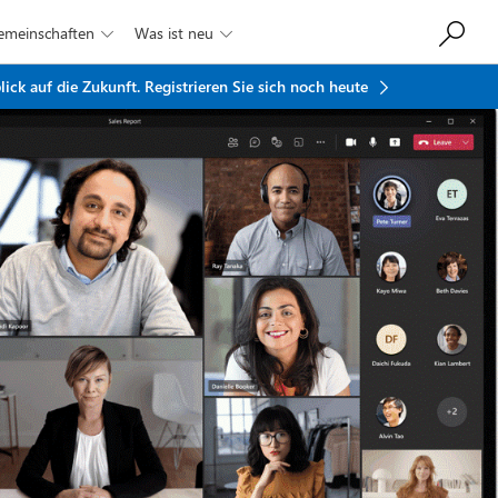
Gemeinschaften
Was ist neu


ick auf die Zukunft.
Registrieren Sie sich noch heute