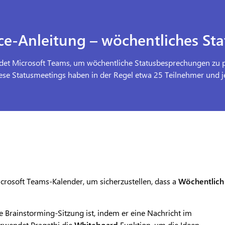
ice-Anleitung – wöchentliches St
ndet Microsoft Teams, um wöchentliche Statusbesprechungen zu 
se Statusmeetings haben in der Regel etwa 25 Teilnehmer und jede
rosoft Teams-Kalender, um sicherzustellen, dass a
Wöchentlic
ine Brainstorming-Sitzung ist, indem er eine Nachricht im
erwendet Pragathi die
Whiteboard
Funktion, um die Ideen