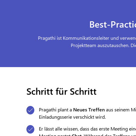
Best-Pract
Pragathi ist Kommunikationsleiter und verwe
Projektteam auszutauschen. Die
Schritt für Schritt
Pragathi plant a
Neues Treffen
aus seinem Mic
Einladungsserie verschickt wird.
Er lässt alle wissen, dass das erste Meeting e
Meeting postet
Chat
. Während des Treffens v