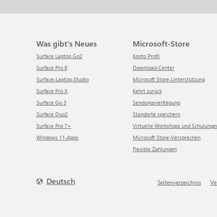
Was gibt's Neues
Microsoft-Store
Surface Laptop Go2
Konto Profil
Surface Pro 8
Download-Center
Surface-Laptop-Studio
Microsoft Store-Unterstützung
Surface Pro X
Kehrt zurück
Surface Go 3
Sendungsverfolgung
Surface Duo2
Standorte speichern
Surface Pro 7+
Virtuelle Workshops und Schulunge
Windows 11-Apps
Microsoft Store-Versprechen
Flexible Zahlungen
Deutsch
Seitenverzeichnis
V