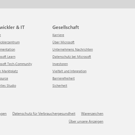
twickler & IT
Gesellschaft
e
Karriere
wicklerzentrum
Über Microsoft
umentation
Unternehmens Nachrichten
rosoft Learn
Datenschutz bei Microsoft
crosoft Tech-Community
Investoren
re Marktplatz
Vielfalt und Integration
Source
Barrierefreiheit
elles Studio
Sicherheit
ngen
Datenschutz für Verbrauchergesundheit
Warenzeichen
Über unsere Anzeigen