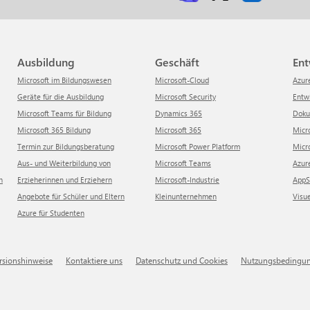
Ausbildung
Geschäft
En
Microsoft im Bildungswesen
Microsoft-Cloud
Azur
Geräte für die Ausbildung
Microsoft Security
Ent
Microsoft Teams für Bildung
Dynamics 365
Dok
Microsoft 365 Bildung
Microsoft 365
Mic
Termin zur Bildungsberatung
Microsoft Power Platform
Mi
Aus- und Weiterbildung von
Microsoft Teams
Azu
n
Erzieherinnen und Erziehern
Microsoft-Industrie
App
Angebote für Schüler und Eltern
Kleinunternehmen
Visu
Azure für Studenten
ersionshinweise
Kontaktiere uns
Datenschutz und Cookies
Nutzungsbedingu