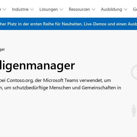
e
Industrie
Lösungen
Ressourcen
Ausbildung





Zum Hauptinhalt springen
r Platz in der ersten Reihe für Neuheiten, Live-Demos und einen Ausbl
ger
illigenmanager
bei Contoso.org, der Microsoft Teams verwendet, um
tzen, um schutzbedürftige Menschen und Gemeinschaften in