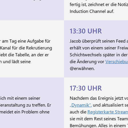
fertig ist, zeichnet er die N
Induction Channel auf.
13:30 UHR
er am Tag eine Aufgabe für
Jacob überprüft seinen Feed
 Kanal für die Rekrutierung
erhält von einem seiner Freiw
bt die Tabelle, an der er
Schichtwechsels später in de
n und lädt seine
die Änderung vor
Verschieb
@erwähnen.
17:30 UHR
ich mit einem seiner
Nachdem das Ereignis jetzt vo
ranstaltung zu treffen. Er
„Dynamik“.
und aktualisiert s
rmeidet ein Problem ohne
auch die
Registerkarte Strea
sie mit dem Rest seines Team
Bemühungen. Alles in einem T