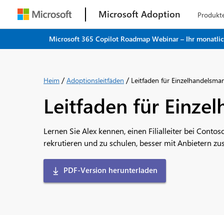
Microsoft Adoption
Produkt
Microsoft 365 Copilot Roadmap Webinar – Ihr monatliche
/
/
Heim
Adoptionsleitfäden
Leitfaden für Einzelhandelsma
Leitfaden für Einze
Lernen Sie Alex kennen, einen Filialleiter bei Conto
rekrutieren und zu schulen, besser mit Anbietern
PDF-Version herunterladen