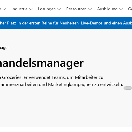
e
Industrie
Lösungen
Ressourcen
Ausbildung





Zum Hauptinhalt springen
r Platz in der ersten Reihe für Neuheiten, Live-Demos und einen Ausbl
nager
lhandelsmanager
so Groceries. Er verwendet Teams, um Mitarbeiter zu
 zusammenzuarbeiten und Marketingkampagnen zu entwickeln.