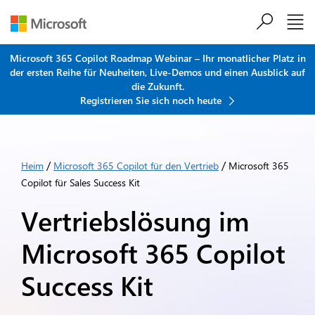
Zum Hauptinhalt springen
Microsoft 365 Copilot Roadmap Webinar – Ihr monatlicher Platz in
der ersten Reihe für Neuheiten, Live-Demos und einen Ausblick auf
die Zukunft.
Registrieren Sie sich noch heute
/
/
Heim
Microsoft 365 Copilot für den Vertrieb
Microsoft 365
Copilot für Sales Success Kit
Vertriebslösung im
Microsoft 365 Copilot
Success Kit