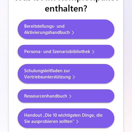
enthalten?
Bereitstellungs- und 
Aktivierungshandbuch
Persona- und Szenariobibliothek
Schulungsleitfaden zur 
Vertriebsunterstützung
Ressourcenhandbuch
Handout „Die 10 wichtigsten Dinge, die 
Sie ausprobieren sollten“