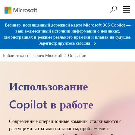
Перейти к основному содержанию
Вебинар, посвященный дорожной карте Microsoft 365 Copilot —
ваш ежемесячный источник информации о новинках,
демонстрациях в режиме реального времени и планах на будущее.
Зарегистрируйтесь сегодня
Библиотека сценариев Microsoft
Операции

Использование
Copilot в работе
Современные операционные команды сталкиваются с
растущими затратами на таланты, проблемами с