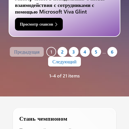
взаимодействия с сотрудниками с
помощью Microsoft Viva Glint
Просмотр сеансов
Предыдущая
1
2
3
4
5
…
6
Следующий
1–4 of 21 items
Стань чемпионом