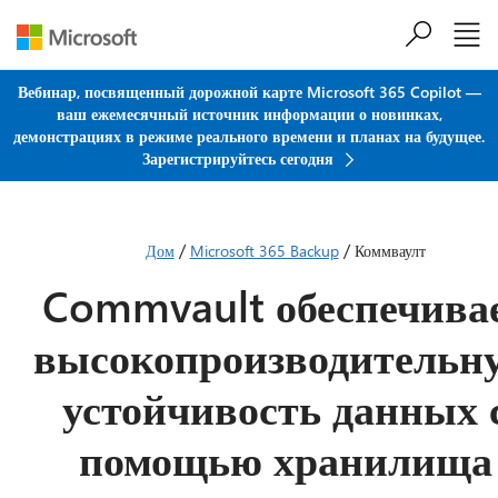
Перейти к основному содержанию
Вебинар, посвященный дорожной карте Microsoft 365 Copilot —
ваш ежемесячный источник информации о новинках,
демонстрациях в режиме реального времени и планах на будущее.
Зарегистрируйтесь сегодня
/
/
Дом
Microsoft 365 Backup
Коммваулт
Commvault обеспечива
высокопроизводительн
устойчивость данных 
помощью хранилища