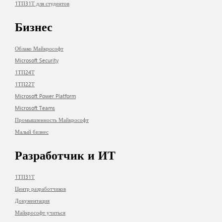
1ТП31Т для студентов
Бизнес
Облако Майкрософт
Microsoft Security
1ТП24Т
1ТП22Т
Microsoft Power Platform
Microsoft Teams
Промышленность Майкрософт
Малый бизнес
Разработчик и ИТ
1ТП31Т
Центр разработчиков
Документация
Майкрософт учиться