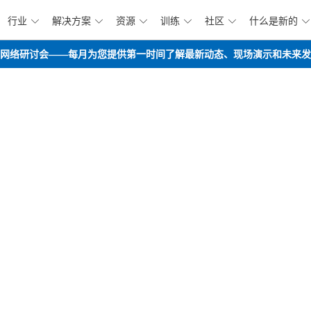
行业
解决方案
资源
训练
社区
什么是新的






跳到主要内容
opilot路线图网络研讨会——每月为您提供第一时间了解最新动态、现场演示和未