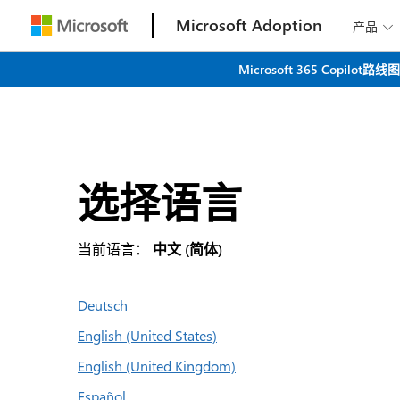
Microsoft Adoption
产品

Microsoft 365 C
选择语言
当前语言：
中文 (简体)
Deutsch
English (United States)
English (United Kingdom)
Español