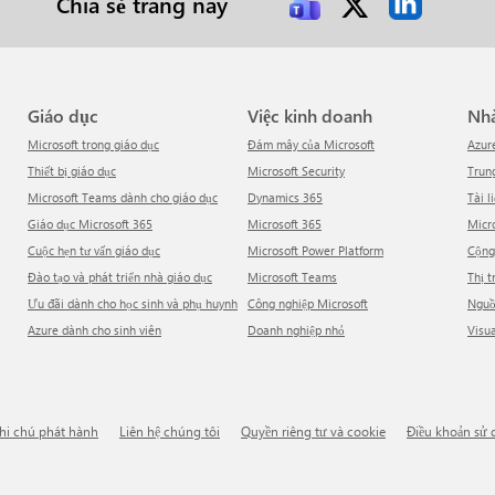
Chia sẻ trang này
Giáo dục
Việc kinh doanh
N
Microsoft trong giáo dục
Đám mây của Microsoft
Azur
Thiết bị giáo dục
Microsoft Security
Tru
Microsoft Teams dành cho giáo dục
Dynamics 365
Tài l
Giáo dục Microsoft 365
Microsoft 365
Mic
Cuộc hẹn tư vấn giáo dục
Microsoft Power Platform
Cộn
Đào tạo và phát triển nhà giáo dục
Microsoft Teams
Thị 
Ưu đãi dành cho học sinh và phụ huynh
Công nghiệp Microsoft
Ngu
Azure dành cho sinh viên
Doanh nghiệp nhỏ
Visu
Ghi chú phát hành
Liên hệ chúng tôi
Quyền riêng tư và cookie
Điều khoản sử