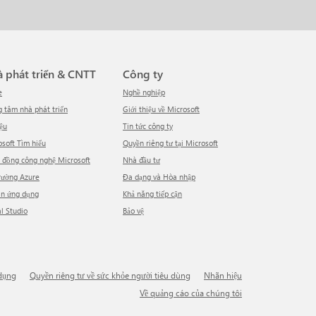
hà phát triển & CNTT
Công ty
e
Nghề nghiệp
ng tâm nhà phát triển
Giới thiệu về Microsoft
iệu
tin tức công ty
rosoft Tìm hiểu
Quyền riêng tư tại Microsoft
g đồng công nghệ Microsoft
Nhà đầu tư
trường Azure
Đa dạng và Hòa nhập
ồn ứng dụng
Khả năng tiếp cận
al Studio
Bảo vệ
 dụng
Quyền riêng tư về sức khỏe người tiêu dùng
Nhãn hiệu
Về quảng cáo của chúng tôi