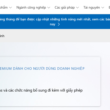
 phẩm
Ngành công nghiệp
Các giải pháp
Tài nguyên




Chuyển đến nội dung chính
 hàng tháng để bạn được cập nhật những tính năng mới nhất, xem các bả
nay
ính
REMIUM DÀNH CHO NGƯỜI DÙNG DOANH NGHIỆP
ams và các chức năng bổ sung đi kèm với giấy phép