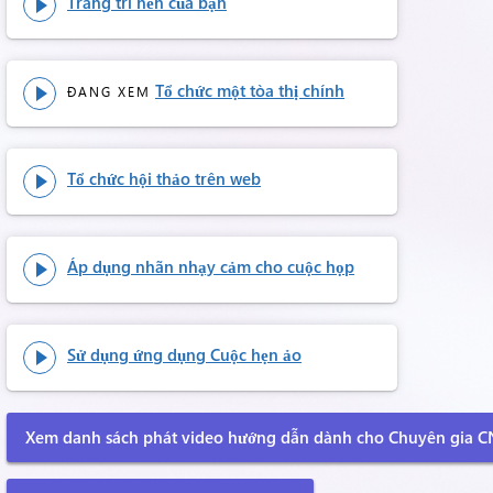
Trang trí nền của bạn

Tổ chức một tòa thị chính
ĐANG XEM

Tổ chức hội thảo trên web

Áp dụng nhãn nhạy cảm cho cuộc họp

Sử dụng ứng dụng Cuộc hẹn ảo

Xem danh sách phát video hướng dẫn dành cho Chuyên gia 