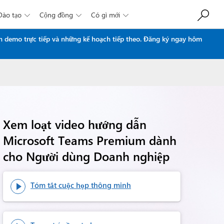
Đào tạo
Cộng đồng
Có gì mới



n demo trực tiếp và những kế hoạch tiếp theo.
Đăng ký ngay hôm
Xem loạt video hướng dẫn
Microsoft Teams Premium dành
cho Người dùng Doanh nghiệp
Tóm tắt cuộc họp thông minh
