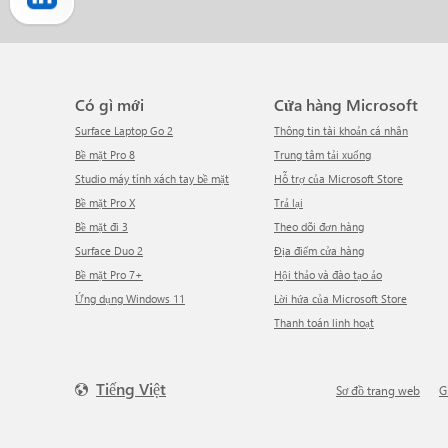
Có gì mới
Cửa hàng Microsoft
Surface Laptop Go 2
Thông tin tài khoản cá nhân
Bề mặt Pro 8
Trung tâm tải xuống
Studio máy tính xách tay bề mặt
Hỗ trợ của Microsoft Store
Bề mặt Pro X
Trả lại
Bề mặt đi 3
Theo dõi đơn hàng
Surface Duo 2
Địa điểm cửa hàng
Bề mặt Pro 7+
Hội thảo và đào tạo ảo
Ứng dụng Windows 11
Lời hứa của Microsoft Store
Thanh toán linh hoạt
Tiếng Việt
Sơ đồ trang web