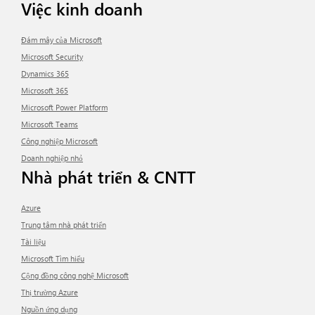
Việc kinh doanh
Đám mây của Microsoft
Microsoft Security
Dynamics 365
Microsoft 365
Microsoft Power Platform
Microsoft Teams
Công nghiệp Microsoft
Doanh nghiệp nhỏ
Nhà phát triển & CNTT
Azure
Trung tâm nhà phát triển
Tài liệu
Microsoft Tìm hiểu
Cộng đồng công nghệ Microsoft
Thị trường Azure
Nguồn ứng dụng