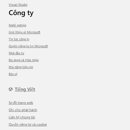
Visual Studio
Công ty
Nghề nghiệp
Giới thiệu về Microsoft
tin tức công ty
Quyền riêng tư tại Microsoft
Nhà đầu tư
Đa dạng và Hòa nhập
Khả năng tiếp cận
Bảo vệ
Tiếng Việt
Sơ đồ trang web
Ghi chú phát hành
Liên hệ chúng tôi
Quyền riêng tư và cookie