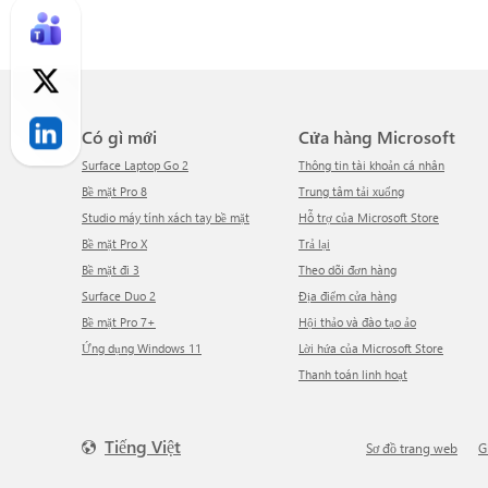
Có gì mới
Cửa hàng Microsoft
Surface Laptop Go 2
Thông tin tài khoản cá nhân
Bề mặt Pro 8
Trung tâm tải xuống
Studio máy tính xách tay bề mặt
Hỗ trợ của Microsoft Store
Bề mặt Pro X
Trả lại
Bề mặt đi 3
Theo dõi đơn hàng
Surface Duo 2
Địa điểm cửa hàng
Bề mặt Pro 7+
Hội thảo và đào tạo ảo
Ứng dụng Windows 11
Lời hứa của Microsoft Store
Thanh toán linh hoạt
Tiếng Việt
Sơ đồ trang web