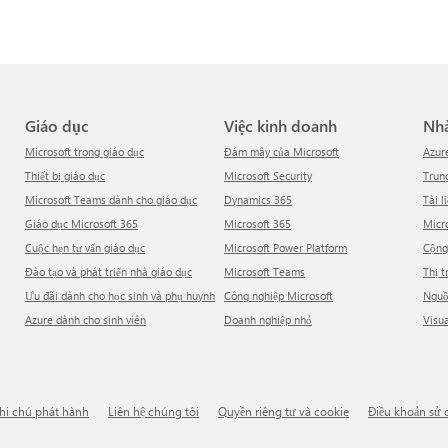
Giáo dục
Việc kinh doanh
N
Microsoft trong giáo dục
Đám mây của Microsoft
Azur
Thiết bị giáo dục
Microsoft Security
Tru
Microsoft Teams dành cho giáo dục
Dynamics 365
Tài l
Giáo dục Microsoft 365
Microsoft 365
Mic
Cuộc hẹn tư vấn giáo dục
Microsoft Power Platform
Cộn
Đào tạo và phát triển nhà giáo dục
Microsoft Teams
Thị 
Ưu đãi dành cho học sinh và phụ huynh
Công nghiệp Microsoft
Ngu
Azure dành cho sinh viên
Doanh nghiệp nhỏ
Visu
Ghi chú phát hành
Liên hệ chúng tôi
Quyền riêng tư và cookie
Điều khoản sử