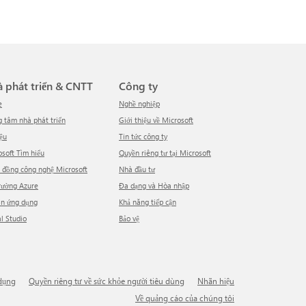
hà phát triển & CNTT
Công ty
e
Nghề nghiệp
ng tâm nhà phát triển
Giới thiệu về Microsoft
iệu
tin tức công ty
rosoft Tìm hiểu
Quyền riêng tư tại Microsoft
g đồng công nghệ Microsoft
Nhà đầu tư
trường Azure
Đa dạng và Hòa nhập
ồn ứng dụng
Khả năng tiếp cận
al Studio
Bảo vệ
 dụng
Quyền riêng tư về sức khỏe người tiêu dùng
Nhãn hiệu
Về quảng cáo của chúng tôi