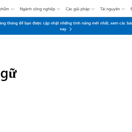
 phẩm
Ngành công nghiệp
Các giải pháp
Tài nguyên




Chuyển đến nội dung chính
 hàng tháng để bạn được cập nhật những tính năng mới nhất, xem các bả
nay
ngữ