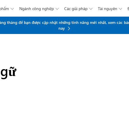
 phẩm
Ngành công nghiệp
Các giải pháp
Tài nguyên




Chuyển đến nội dung chính
 hàng tháng để bạn được cập nhật những tính năng mới nhất, xem các bả
nay
ngữ