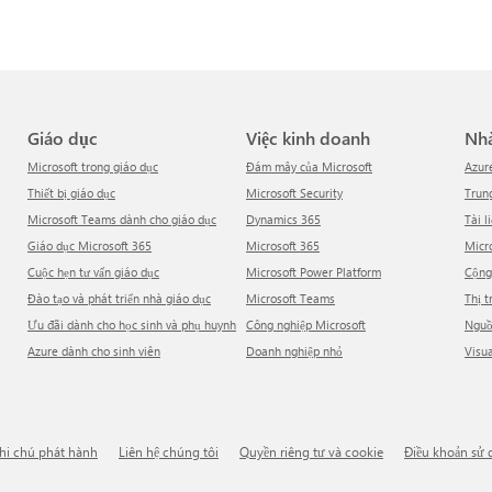
Giáo dục
Việc kinh doanh
N
Microsoft trong giáo dục
Đám mây của Microsoft
Azur
Thiết bị giáo dục
Microsoft Security
Tru
Microsoft Teams dành cho giáo dục
Dynamics 365
Tài l
Giáo dục Microsoft 365
Microsoft 365
Mic
Cuộc hẹn tư vấn giáo dục
Microsoft Power Platform
Cộn
Đào tạo và phát triển nhà giáo dục
Microsoft Teams
Thị 
Ưu đãi dành cho học sinh và phụ huynh
Công nghiệp Microsoft
Ngu
Azure dành cho sinh viên
Doanh nghiệp nhỏ
Visu
Ghi chú phát hành
Liên hệ chúng tôi
Quyền riêng tư và cookie
Điều khoản sử