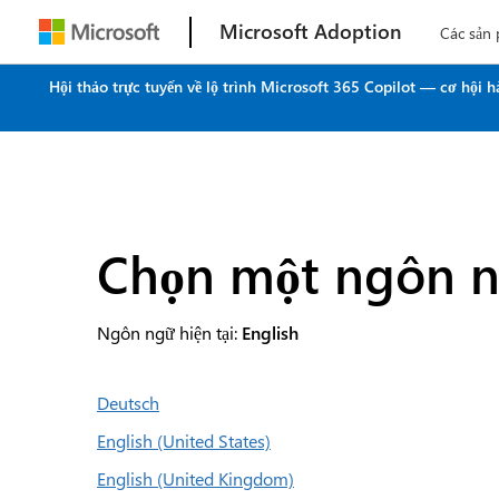
Microsoft Adoption
Các sản
Hội thảo trực tuyến về lộ trình Microsoft 365 Copilot — cơ hội
Chọn một ngôn 
Ngôn ngữ hiện tại:
English
Deutsch
English (United States)
English (United Kingdom)