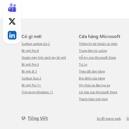
Có gì mới
Cửa hàng Microsoft
Surface Laptop Go 2
Thông tin tài khoản cá nhân
Bề mặt Pro 8
Trung tâm tải xuống
Studio máy tính xách tay bề mặt
Hỗ trợ của Microsoft Store
Bề mặt Pro X
Trả lại
Bề mặt đi 3
Theo dõi đơn hàng
Surface Duo 2
Địa điểm cửa hàng
Bề mặt Pro 7+
Hội thảo và đào tạo ảo
Ứng dụng Windows 11
Lời hứa của Microsoft Store
Thanh toán linh hoạt
Tiếng Việt
Sơ đồ trang web