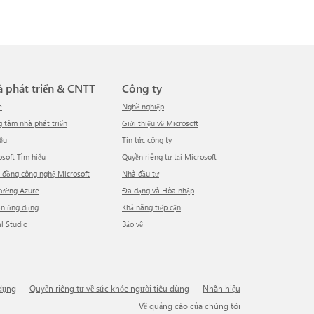
hà phát triển & CNTT
Công ty
e
Nghề nghiệp
ng tâm nhà phát triển
Giới thiệu về Microsoft
iệu
tin tức công ty
rosoft Tìm hiểu
Quyền riêng tư tại Microsoft
g đồng công nghệ Microsoft
Nhà đầu tư
trường Azure
Đa dạng và Hòa nhập
ồn ứng dụng
Khả năng tiếp cận
al Studio
Bảo vệ
 dụng
Quyền riêng tư về sức khỏe người tiêu dùng
Nhãn hiệu
Về quảng cáo của chúng tôi