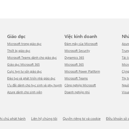
Giáo dục
Việc kinh doanh
N
Microsoft trong giáo dục
Đám mây của Microsoft
Azur
Thiết bị giáo dục
Microsoft Security
Tru
Microsoft Teams dành cho giáo dục
Dynamics 365
Tài l
Giáo dục Microsoft 365
Microsoft 365
Mic
Cuộc hẹn tư vấn giáo dục
Microsoft Power Platform
Cộn
Đào tạo và phát triển nhà giáo dục
Microsoft Teams
Thị 
Ưu đãi dành cho học sinh và phụ huynh
Công nghiệp Microsoft
Ngu
Azure dành cho sinh viên
Doanh nghiệp nhỏ
Visu
Ghi chú phát hành
Liên hệ chúng tôi
Quyền riêng tư và cookie
Điều khoản sử