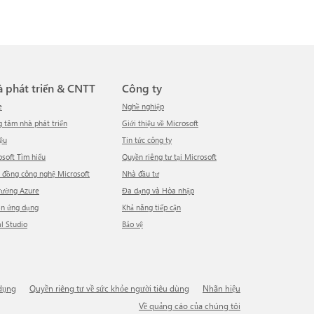
hà phát triển & CNTT
Công ty
e
Nghề nghiệp
ng tâm nhà phát triển
Giới thiệu về Microsoft
iệu
tin tức công ty
rosoft Tìm hiểu
Quyền riêng tư tại Microsoft
g đồng công nghệ Microsoft
Nhà đầu tư
trường Azure
Đa dạng và Hòa nhập
ồn ứng dụng
Khả năng tiếp cận
al Studio
Bảo vệ
 dụng
Quyền riêng tư về sức khỏe người tiêu dùng
Nhãn hiệu
Về quảng cáo của chúng tôi