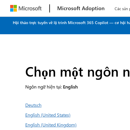
Microsoft Adoption
Các sản
Hội thảo trực tuyến về lộ trình Microsoft 365 Copilot — cơ hội
Chọn một ngôn 
Ngôn ngữ hiện tại:
English
Deutsch
English (United States)
English (United Kingdom)