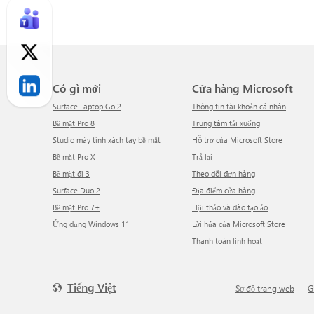
Có gì mới
Cửa hàng Microsoft
Surface Laptop Go 2
Thông tin tài khoản cá nhân
Bề mặt Pro 8
Trung tâm tải xuống
Studio máy tính xách tay bề mặt
Hỗ trợ của Microsoft Store
Bề mặt Pro X
Trả lại
Bề mặt đi 3
Theo dõi đơn hàng
Surface Duo 2
Địa điểm cửa hàng
Bề mặt Pro 7+
Hội thảo và đào tạo ảo
Ứng dụng Windows 11
Lời hứa của Microsoft Store
Thanh toán linh hoạt
Tiếng Việt
Sơ đồ trang web