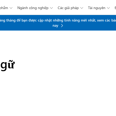
 phẩm
Ngành công nghiệp
Các giải pháp
Tài nguyên




Chuyển đến nội dung chính
 hàng tháng để bạn được cập nhật những tính năng mới nhất, xem các bả
nay
ngữ