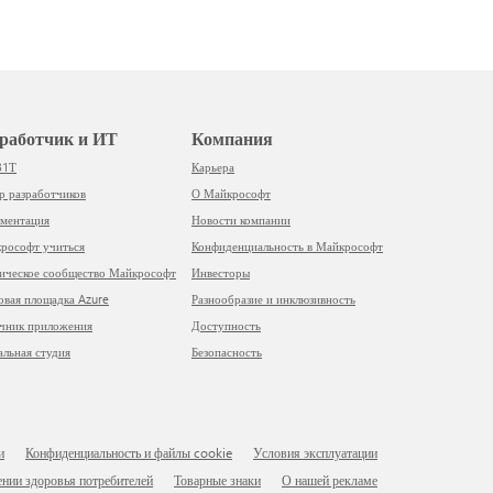
азработчик и ИТ
Компания
31Т
Карьера
тр разработчиков
О Майкрософт
ументация
Новости компании
йкрософт учиться
Конфиденциальность в Майкрософт
ническое сообщество Майкрософт
Инвесторы
говая площадка Azure
Разнообразие и инклюзивность
очник приложения
Доступность
уальная студия
Безопасность
и
Конфиденциальность и файлы cookie
Условия эксплуатации
ении здоровья потребителей
Товарные знаки
О нашей рекламе