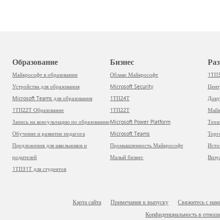
Образование
Бизнес
Р
Майкрософт в образовании
Облако Майкрософт
1ТП
Устройства для образования
Microsoft Security
Цен
Microsoft Teams для образования
1ТП24Т
Док
1ТП22Т Образование
1ТП22Т
Ма
Запись на консультацию по образованию
Microsoft Power Platform
Тех
Обучение и развитие педагога
Microsoft Teams
Тор
Предложения для школьников и
Промышленность Майкрософт
Ист
родителей
Малый бизнес
Виз
1ТП31Т для студентов
Карта сайта
Примечания к выпуску
Свяжитесь с нам
Конфиденциальность в отнош