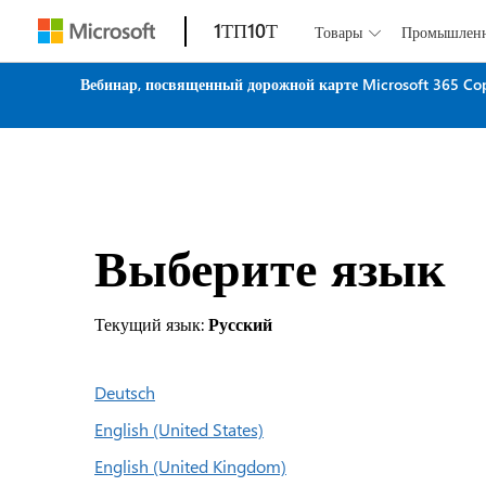
1ТП10Т
Товары
Промышлен

Вебинар, посвященный дорожной карте Microsoft 365 Co
Выберите язык
Текущий язык:
Русский
Deutsch
English (United States)
English (United Kingdom)