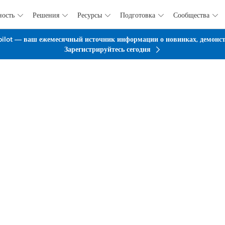
ность
Решения
Ресурсы
Подготовка
Сообщества





Перейти к основному содержанию
pilot — ваш ежемесячный источник информации о новинках, демонстр
Зарегистрируйтесь сегодня