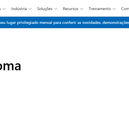
s
Indústria
Soluções
Recursos
Treinamento
Co





Ir para o conteúdo principal
 lugar privilegiado mensal para conferir as novidades, demonstrações 
ioma