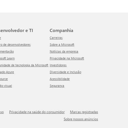
esenvolvedor e TI
Companhia
e
Carreiras
tro de desenvolvedores
Sobre a Microsoft
umentação
Notícias da empresa
rosoft Learn
Privacidade na Microsoft
unidade de tecnologia da Microsoft
Investidores
cado Azure
Diversidade e Inclusão
Source
Acessibilidade
dio visual
Segurança
uso
Privacidade na saúde do consumidor
Marcas registradas
Sobre nossos anúncios