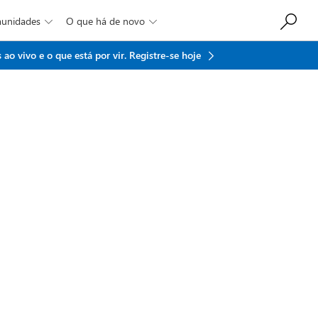
munidades
O que há de novo


ao vivo e o que está por vir.
Registre-se hoje