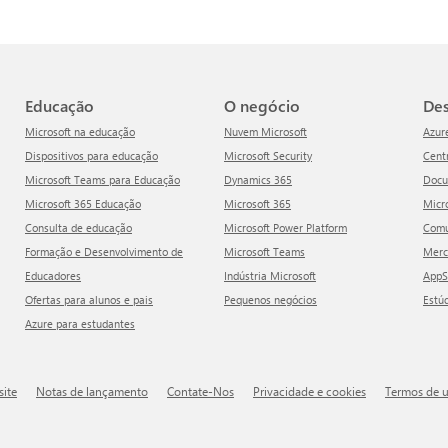
Educação
O negócio
D
Microsoft na educação
Nuvem Microsoft
Azur
Dispositivos para educação
Microsoft Security
Cen
Microsoft Teams para Educação
Dynamics 365
Doc
Microsoft 365 Educação
Microsoft 365
Mic
Consulta de educação
Microsoft Power Platform
Com
Formação e Desenvolvimento de
Microsoft Teams
Mer
Educadores
Indústria Microsoft
App
Ofertas para alunos e pais
Pequenos negócios
Estú
Azure para estudantes
site
Notas de lançamento
Contate-Nos
Privacidade e cookies
Termos de 