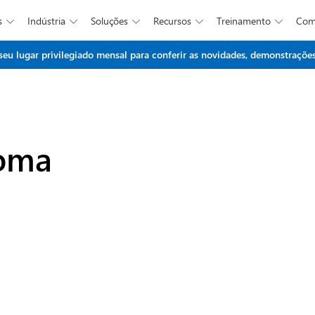
s
Indústria
Soluções
Recursos
Treinamento
Co





Ir para o conteúdo principal
 lugar privilegiado mensal para conferir as novidades, demonstrações 
ioma