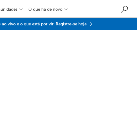
munidades
O que há de novo


ao vivo e o que está por vir.
Registre-se hoje