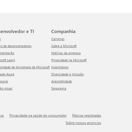
esenvolvedor e TI
Companhia
e
Carreiras
tro de desenvolvedores
Sobre a Microsoft
umentação
Notícias da empresa
rosoft Learn
Privacidade na Microsoft
unidade de tecnologia da Microsoft
Investidores
cado Azure
Diversidade e Inclusão
Source
Acessibilidade
dio visual
Segurança
uso
Privacidade na saúde do consumidor
Marcas registradas
Sobre nossos anúncios