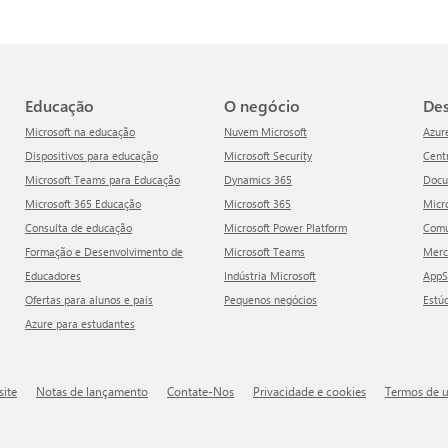
Educação
O negócio
D
Microsoft na educação
Nuvem Microsoft
Azur
Dispositivos para educação
Microsoft Security
Cen
Microsoft Teams para Educação
Dynamics 365
Doc
Microsoft 365 Educação
Microsoft 365
Mic
Consulta de educação
Microsoft Power Platform
Com
Formação e Desenvolvimento de
Microsoft Teams
Mer
Educadores
Indústria Microsoft
App
Ofertas para alunos e pais
Pequenos negócios
Estú
Azure para estudantes
site
Notas de lançamento
Contate-Nos
Privacidade e cookies
Termos de 