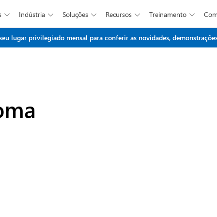
s
Indústria
Soluções
Recursos
Treinamento
Co





Ir para o conteúdo principal
 lugar privilegiado mensal para conferir as novidades, demonstrações 
ioma