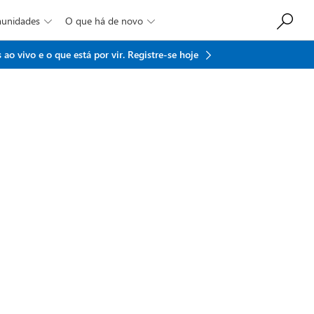
munidades
O que há de novo


ao vivo e o que está por vir.
Registre-se hoje