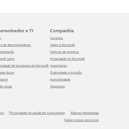
esenvolvedor e TI
Companhia
e
Carreiras
tro de desenvolvedores
Sobre a Microsoft
umentação
Notícias da empresa
rosoft Learn
Privacidade na Microsoft
unidade de tecnologia da Microsoft
Investidores
cado Azure
Diversidade e Inclusão
Source
Acessibilidade
dio visual
Segurança
uso
Privacidade na saúde do consumidor
Marcas registradas
Sobre nossos anúncios