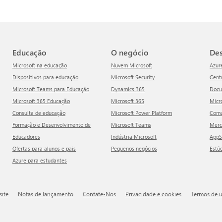
Educação
O negócio
D
Microsoft na educação
Nuvem Microsoft
Azur
Dispositivos para educação
Microsoft Security
Cen
Microsoft Teams para Educação
Dynamics 365
Doc
Microsoft 365 Educação
Microsoft 365
Mic
Consulta de educação
Microsoft Power Platform
Com
Formação e Desenvolvimento de
Microsoft Teams
Mer
Educadores
Indústria Microsoft
App
Ofertas para alunos e pais
Pequenos negócios
Estú
Azure para estudantes
site
Notas de lançamento
Contate-Nos
Privacidade e cookies
Termos de 