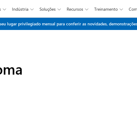
s
Indústria
Soluções
Recursos
Treinamento
Co





Ir para o conteúdo principal
 lugar privilegiado mensal para conferir as novidades, demonstrações 
ioma