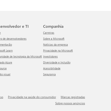
esenvolvedor e TI
Companhia
e
Carreiras
tro de desenvolvedores
Sobre a Microsoft
umentação
Notícias da empresa
rosoft Learn
Privacidade na Microsoft
unidade de tecnologia da Microsoft
Investidores
cado Azure
Diversidade e Inclusão
Source
Acessibilidade
dio visual
Segurança
uso
Privacidade na saúde do consumidor
Marcas registradas
Sobre nossos anúncios