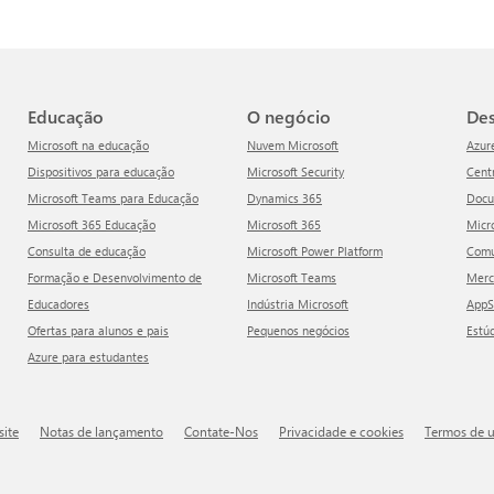
Educação
O negócio
D
Microsoft na educação
Nuvem Microsoft
Azur
Dispositivos para educação
Microsoft Security
Cen
Microsoft Teams para Educação
Dynamics 365
Doc
Microsoft 365 Educação
Microsoft 365
Mic
Consulta de educação
Microsoft Power Platform
Com
Formação e Desenvolvimento de
Microsoft Teams
Mer
Educadores
Indústria Microsoft
App
Ofertas para alunos e pais
Pequenos negócios
Estú
Azure para estudantes
site
Notas de lançamento
Contate-Nos
Privacidade e cookies
Termos de 