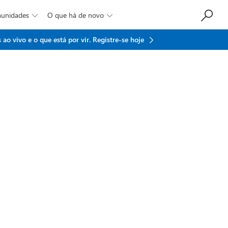
munidades
O que há de novo


ao vivo e o que está por vir.
Registre-se hoje