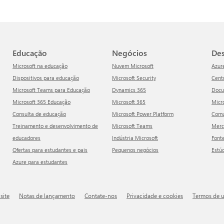
Educação
Negócios
D
Microsoft na educação
Nuvem Microsoft
Azur
Dispositivos para educação
Microsoft Security
Cen
Microsoft Teams para Educação
Dynamics 365
Doc
Microsoft 365 Educação
Microsoft 365
Mic
Consulta de educação
Microsoft Power Platform
Com
Treinamento e desenvolvimento de
Microsoft Teams
Mer
educadores
Indústria Microsoft
Font
Ofertas para estudantes e pais
Pequenos negócios
Estú
Azure para estudantes
site
Notas de lançamento
Contate-nos
Privacidade e cookies
Termos de 