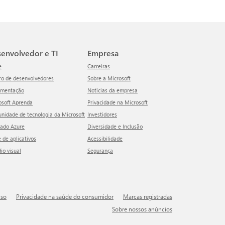
esenvolvedor e TI
Empresa
e
Carreiras
tro de desenvolvedores
Sobre a Microsoft
umentação
Notícias da empresa
rosoft Aprenda
Privacidade na Microsoft
unidade de tecnologia da Microsoft
Investidores
cado Azure
Diversidade e Inclusão
e de aplicativos
Acessibilidade
dio visual
Segurança
uso
Privacidade na saúde do consumidor
Marcas registradas
Sobre nossos anúncios