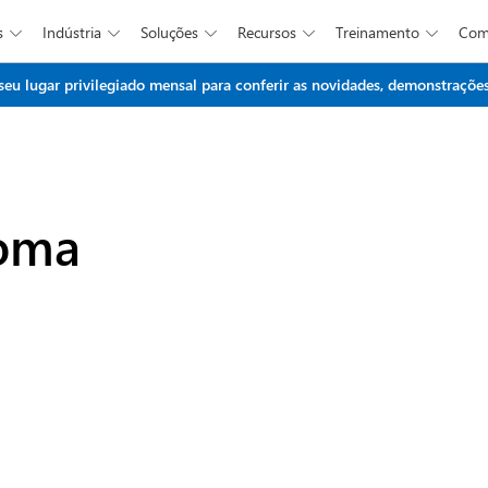
s
Indústria
Soluções
Recursos
Treinamento
Co





Ir para o conteúdo principal
 lugar privilegiado mensal para conferir as novidades, demonstrações 
ioma