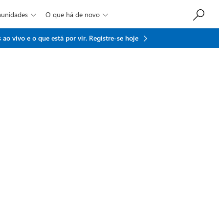
munidades
O que há de novo


ao vivo e o que está por vir.
Registre-se hoje