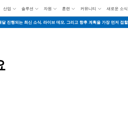
산업
솔루션
자원
훈련
커뮤니티
새로운 소식





주요 콘텐츠로 건너뛰기
웨비나 - 매달 진행되는 최신 소식, 라이브 데모, 그리고 향후 계획을 가장 먼저 
요