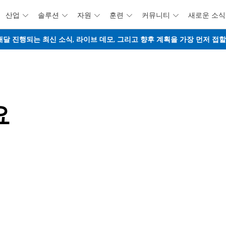
산업
솔루션
자원
훈련
커뮤니티
새로운 소식





주요 콘텐츠로 건너뛰기
웨비나 - 매달 진행되는 최신 소식, 라이브 데모, 그리고 향후 계획을 가장 먼저 
요