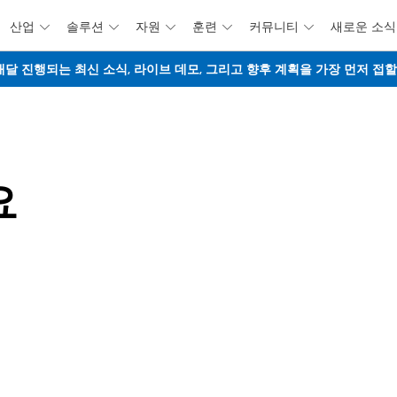
산업
솔루션
자원
훈련
커뮤니티
새로운 소식





주요 콘텐츠로 건너뛰기
웨비나 - 매달 진행되는 최신 소식, 라이브 데모, 그리고 향후 계획을 가장 먼저 
요