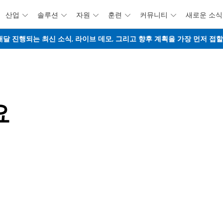
산업
솔루션
자원
훈련
커뮤니티
새로운 소식





주요 콘텐츠로 건너뛰기
웨비나 - 매달 진행되는 최신 소식, 라이브 데모, 그리고 향후 계획을 가장 먼저 
요