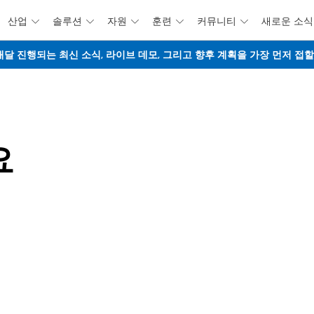
산업
솔루션
자원
훈련
커뮤니티
새로운 소식





주요 콘텐츠로 건너뛰기
웨비나 - 매달 진행되는 최신 소식, 라이브 데모, 그리고 향후 계획을 가장 먼저 
요