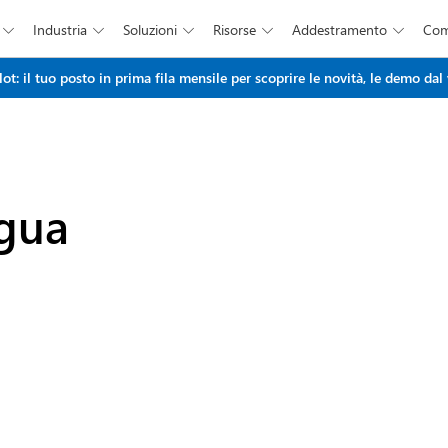
Industria
Soluzioni
Risorse
Addestramento
Co





Salta al contenuto principale
: il tuo posto in prima fila mensile per scoprire le novità, le demo dal 
ngua