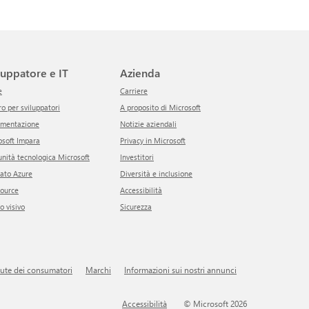
iluppatore e IT
Azienda
e
Carriere
tro per sviluppatori
A proposito di Microsoft
umentazione
Notizie aziendali
rosoft Impara
Privacy in Microsoft
unità tecnologica Microsoft
Investitori
cato Azure
Diversità e inclusione
Source
Accessibilità
io visivo
Sicurezza
alute dei consumatori
Marchi
Informazioni sui nostri annunci
Accessibilità
© Microsoft 2026