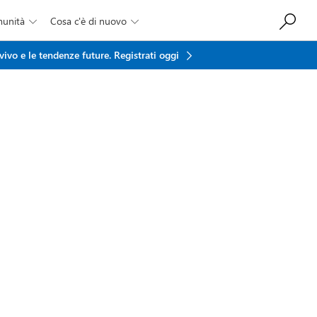
munità
Cosa c'è di nuovo


vivo e le tendenze future.
Registrati oggi