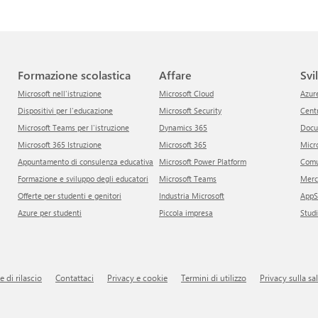
Formazione scolastica
Affare
Sv
Microsoft nell'istruzione
Microsoft Cloud
Azur
Dispositivi per l'educazione
Microsoft Security
Cen
Microsoft Teams per l'istruzione
Dynamics 365
Doc
Microsoft 365 Istruzione
Microsoft 365
Mic
Appuntamento di consulenza educativa
Microsoft Power Platform
Com
Formazione e sviluppo degli educatori
Microsoft Teams
Mer
Offerte per studenti e genitori
Industria Microsoft
App
Azure per studenti
Piccola impresa
Stud
te di rilascio
Contattaci
Privacy e cookie
Termini di utilizzo
Privacy sulla s