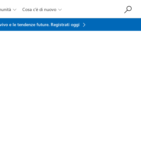
munità
Cosa c'è di nuovo


vivo e le tendenze future.
Registrati oggi