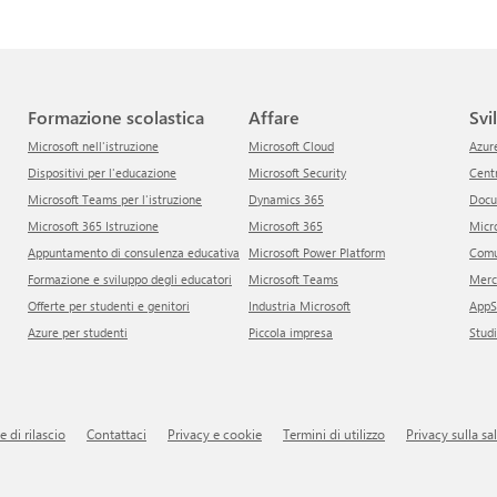
Formazione scolastica
Affare
Sv
Microsoft nell'istruzione
Microsoft Cloud
Azur
Dispositivi per l'educazione
Microsoft Security
Cen
Microsoft Teams per l'istruzione
Dynamics 365
Doc
Microsoft 365 Istruzione
Microsoft 365
Mic
Appuntamento di consulenza educativa
Microsoft Power Platform
Com
Formazione e sviluppo degli educatori
Microsoft Teams
Mer
Offerte per studenti e genitori
Industria Microsoft
App
Azure per studenti
Piccola impresa
Stud
te di rilascio
Contattaci
Privacy e cookie
Termini di utilizzo
Privacy sulla s