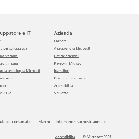
iluppatore e IT
Azienda
e
Carriere
tro per sviluppatori
A proposito di Microsoft
umentazione
Notizie aziendali
rosoft Impara
Privacy in Microsoft
unità tecnologica Microsoft
Investitori
cato Azure
Diversità e inclusione
Source
Accessibilità
io visivo
Sicurezza
alute dei consumatori
Marchi
Informazioni sui nostri annunci
Accessibilità
© Microsoft 2026