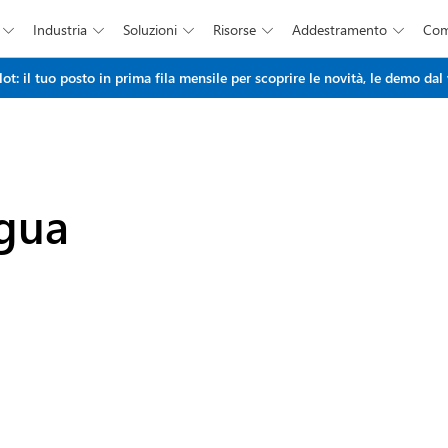
Industria
Soluzioni
Risorse
Addestramento
Co





Salta al contenuto principale
: il tuo posto in prima fila mensile per scoprire le novità, le demo dal 
ngua