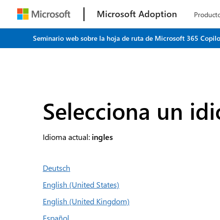
Microsoft Adoption
product
Seminario web sobre la hoja de ruta de Microsoft 365 Copilo
Selecciona un id
Idioma actual:
ingles
Deutsch
English (United States)
English (United Kingdom)
Español