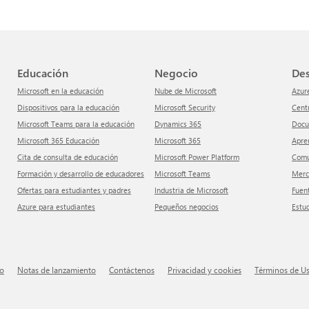
Educación
Negocio
De
Microsoft en la educación
Nube de Microsoft
Azur
Dispositivos para la educación
Microsoft Security
Cen
Microsoft Teams para la educación
Dynamics 365
Doc
Microsoft 365 Educación
Microsoft 365
apr
Cita de consulta de educación
Microsoft Power Platform
Com
Formación y desarrollo de educadores
Microsoft Teams
Mer
Ofertas para estudiantes y padres
Industria de Microsoft
Fuen
Azure para estudiantes
Pequeños negocios
Estu
io
Notas de lanzamiento
Contáctenos
Privacidad y cookies
Términos de U