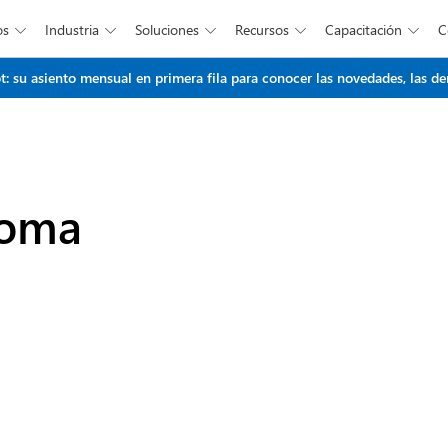
os
Industria
Soluciones
Recursos
Capacitación





Saltar al contenido principal
t: su asiento mensual en primera fila para conocer las novedades, las d
ioma