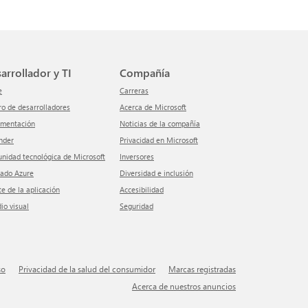
sarrollador y TI
Compañía
e
Carreras
tro de desarrolladores
Acerca de Microsoft
umentación
Noticias de la compañía
ender
Privacidad en Microsoft
unidad tecnológica de Microsoft
inversores
cado Azure
Diversidad e inclusión
te de la aplicación
Accesibilidad
dio visual
Seguridad
so
Privacidad de la salud del consumidor
Marcas registradas
Acerca de nuestros anuncios